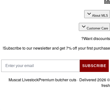
About M
Customer Ca
Want discoun
Subscribe to our newsletter and get 7% off your first purch
SUBSCRIB
Muscat Livestock
Premium butcher cuts · Delivered
202
fr