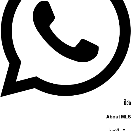
About 
قصتنا