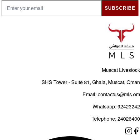
SUBSCRIB
Muscat Livest
SHS Tower - Suite 81, Ghala, Muscat, O
Email:
contactus@mls
Whatsapp:
92423
Telephone:
24026