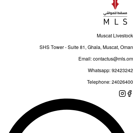
Muscat Livest
SHS Tower - Suite 81, Ghala, Muscat, O
Email:
contactus@mls
Whatsapp:
92423
Telephone:
24026