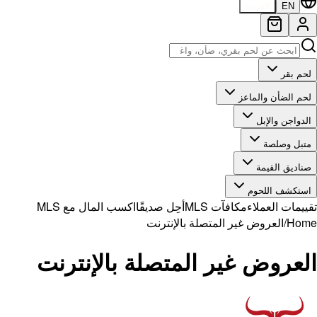
EN
العربية
 بقر
 الضأن والماعز
واجن والإبل
بل وصلصة
ديق القيمة
تكشف اللحوم
مات العملاء
مكافآت MLS
أحِل صديقًا
اكسب المال مع MLS
Ho
/
العروض غير المتصلة بالإنترنت
عروض غير المتصلة بالإنترنت