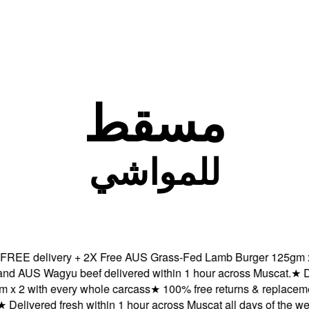
مسقط
للمواشي
E delivery + 2X Free AUS Grass-Fed Lamb Burger 125gm x 2 w
US Wagyu beef delivered within 1 hour across Muscat.
★
Deli
 with every whole carcass
★
100% free returns & replacements
elivered fresh within 1 hour across Muscat all days of the week.