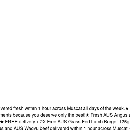
ed fresh within 1 hour across Muscat all days of the week.
★
FRE
s because you deserve only the best!
★
Fresh AUS Angus and A
REE delivery + 2X Free AUS Grass-Fed Lamb Burger 125gm x 2
nd AUS Wagyu beef delivered within 1 hour across Muscat.
★
D