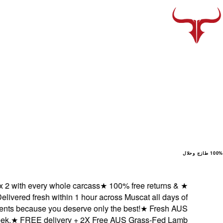
100% طازج وحلال
ith every whole carcass
★
100% free returns &
★
vered fresh within 1 hour across Muscat all days of
 because you deserve only the best!
★
Fresh AUS
★
FREE delivery + 2X Free AUS Grass-Fed Lamb