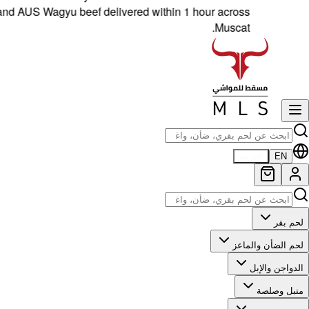
US Wagyu beef delivered within 1 hour across
Muscat.
EN
العربية
لحم بقر
لحم الضأن والماعز
الدواجن والإبل
متبل وصلصة