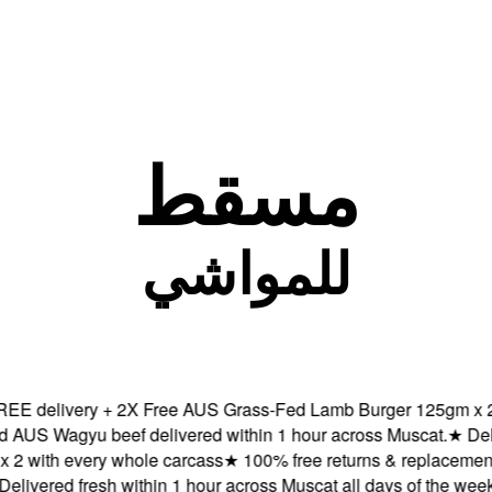
مسقط
للمواشي
delivery + 2X Free AUS Grass-Fed Lamb Burger 125gm x 2 wit
 Wagyu beef delivered within 1 hour across Muscat.
★
Deliver
ith every whole carcass
★
100% free returns & replacements b
vered fresh within 1 hour across Muscat all days of the week.
★