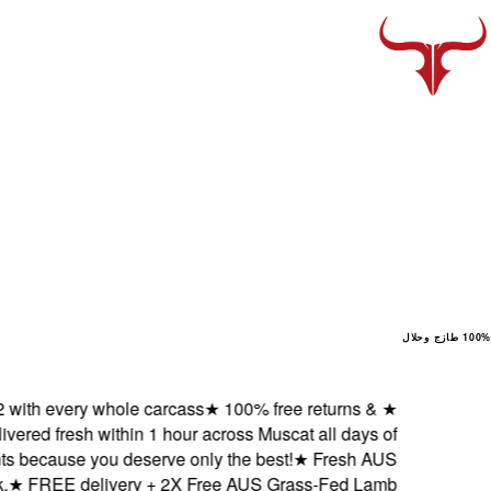
100% طازج وحلال
h every whole carcass
★
100% free returns &
★
ed fresh within 1 hour across Muscat all days of
ecause you deserve only the best!
★
Fresh AUS
FREE delivery + 2X Free AUS Grass-Fed Lamb