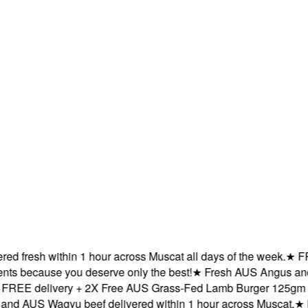
 fresh within 1 hour across Muscat all days of the week.
★
FREE 
because you deserve only the best!
★
Fresh AUS Angus and AUS
E delivery + 2X Free AUS Grass-Fed Lamb Burger 125gm x 2 w
AUS Wagyu beef delivered within 1 hour across Muscat.
★
Deli