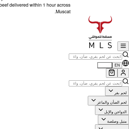
livered within 1 hour across
Muscat.
EN
العربية
لحم بقر
لحم الضأن والماعز
الدواجن والإبل
متبل وصلصة