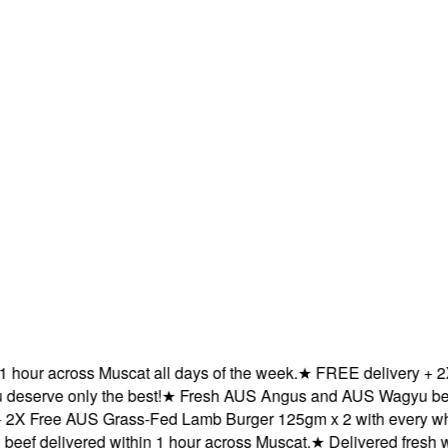
our across Muscat all days of the week.
★
FREE delivery + 2X F
rve only the best!
★
Fresh AUS Angus and AUS Wagyu beef deli
 Free AUS Grass-Fed Lamb Burger 125gm x 2 with every whole
delivered within 1 hour across Muscat.
★
Delivered fresh withi