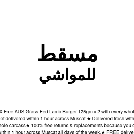
مسقط
للمواشي
ree AUS Grass-Fed Lamb Burger 125gm x 2 with every whole c
vered within 1 hour across Muscat.
★
Delivered fresh within 1
 carcass
★
100% free returns & replacements because you deser
n 1 hour across Muscat all days of the week.
★
FREE delivery +