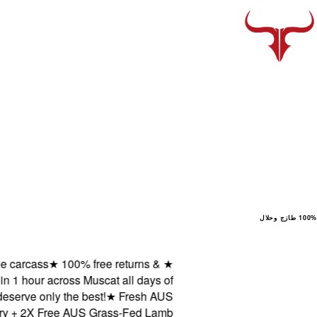
100% طازج وحلال
arcass
★
100% free returns &
★
 hour across Muscat all days of
ve only the best!
★
Fresh AUS
 2X Free AUS Grass-Fed Lamb