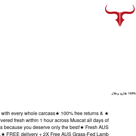
100% طازج وحلال
very whole carcass
★
100% free returns &
★
fresh within 1 hour across Muscat all days of
use you deserve only the best!
★
Fresh AUS
EE delivery + 2X Free AUS Grass-Fed Lamb