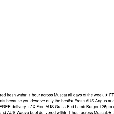
esh within 1 hour across Muscat all days of the week.
★
FREE del
ause you deserve only the best!
★
Fresh AUS Angus and AUS Wa
elivery + 2X Free AUS Grass-Fed Lamb Burger 125gm x 2 with
S Wagyu beef delivered within 1 hour across Muscat.
★
Deliver