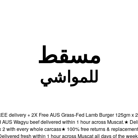
مسقط
للمواشي
ivery + 2X Free AUS Grass-Fed Lamb Burger 125gm x 2 with e
gyu beef delivered within 1 hour across Muscat.
★
Delivered 
 every whole carcass
★
100% free returns & replacements beca
ed fresh within 1 hour across Muscat all days of the week.
★
FR