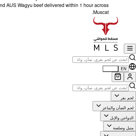
Wagyu beef delivered within 1 hour across
Muscat.
EN
العربية
لحم بقر
لحم الضأن والماعز
الدواجن والإبل
متبل وصلصة