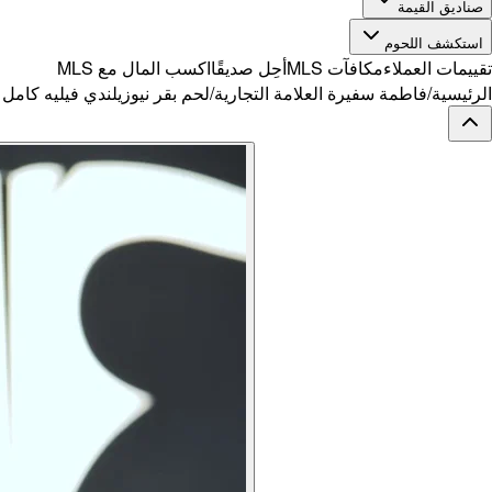
صناديق القيمة
استكشف اللحوم
تقييمات العملاء
مكافآت MLS
أحِل صديقًا
اكسب المال مع MLS
الرئيسية
/
فاطمة سفيرة العلامة التجارية
/
لحم بقر نيوزيلندي فيليه كامل