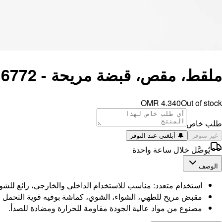
ملقط، مقص، قبضة مريحة - 6616772
OMR 4.340
Out of stock
طلب خاص
غير متوفر
🔔 أبلغني عند التوفر
يُوصَّل خلال ساعة واحدة
الوصف
استخدام متعدد: مناسب للاستخدام الداخلي والخارجي، رائع للشواء
مقبض مريح للطهي، الشواء، الشوي، كماشة بوفيه قوية التحمل
مصنوع من مواد عالية الجودة مقاومة للحرارة ومضادة للصدأ.