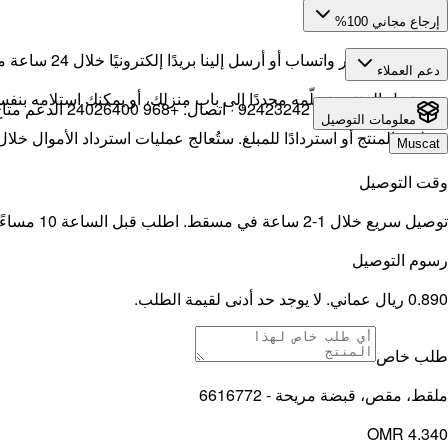
إرجاع مجاني 100%
أرسل رسالة عبر واتساب أو أرسل إلينا بريدًا إلكترونيًا خلال 24 ساعة من التسليم.
دعم العملاء
سنستبدل المنتج ونسلّمه مجددًا إلى باب منزلك، أو يمكنك استلامه بنفس
واتساب:
+968 92423242
· اتصال:
+968 24026400
الدعم متاح من 9 صباحًا حتى 9 مساءً يومي
معلومات التوصيل
ستتلقى المنتج أو استردادًا للمبلغ. ستُعالج عمليات استرداد الأموال خلال 14 يوم عمل
Muscat
وقت التوصيل
توصيل سريع خلال 1-2 ساعة في مسقط. اطلب قبل الساعة 10 مساءً للتوصيل في نفس اليوم.
رسوم التوصيل
0.890 ريال عماني. لا يوجد حد أدنى لقيمة الطلب.
طلب خاص
ملقط، مقص، قبضة مريحة - 6616772
OMR 4.340