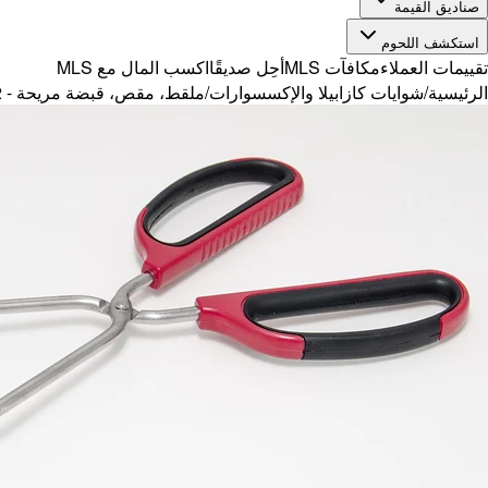
صناديق القيمة
استكشف اللحوم
تقييمات العملاء
مكافآت MLS
أحِل صديقًا
اكسب المال مع MLS
الرئيسية
/
شوايات كازابيلا والإكسسوارات
/
ملقط، مقص، قبضة مريحة - 6616772