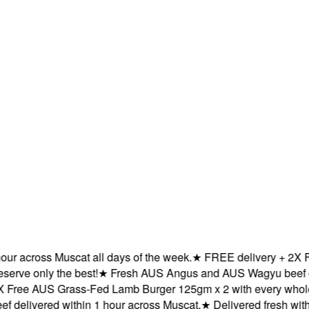
 across Muscat all days of the week.
★
FREE delivery + 2X Free
 only the best!
★
Fresh AUS Angus and AUS Wagyu beef delive
ee AUS Grass-Fed Lamb Burger 125gm x 2 with every whole ca
ivered within 1 hour across Muscat.
★
Delivered fresh within 1