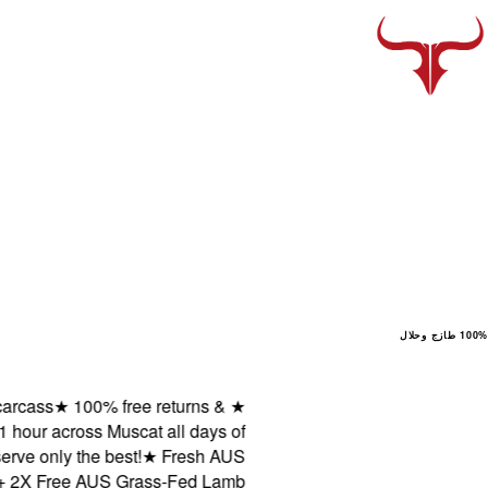
100% طازج وحلال
ass
★
100% free returns &
★
ur across Muscat all days of
only the best!
★
Fresh AUS
X Free AUS Grass-Fed Lamb