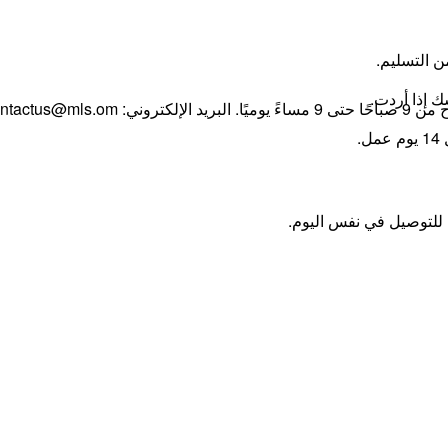
ك إذا أردت.
ًا. البريد الإلكتروني:
ntactus@mls.om
.