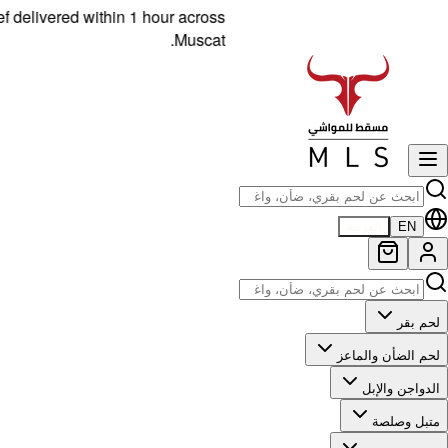
vered within 1 hour across
Muscat.
EN
العربية
لحم بقر
لحم الضأن والماعز
الدواجن والإبل
متبل وصلصة