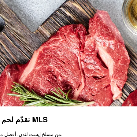
نقدّم لحم البقر الجنوب أفريقي المُغذّى على العشب من MLS
من مسلخ إيست لندن، أفضل مصنع في فئته في جنوب أفريقيا. لحوم طازجة تُوصَّل خلال ساعة واحدة.