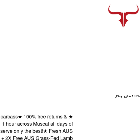
100% طازج وحلال
rcass
★
100% free returns &
★
hour across Muscat all days of
e only the best!
★
Fresh AUS
2X Free AUS Grass-Fed Lamb