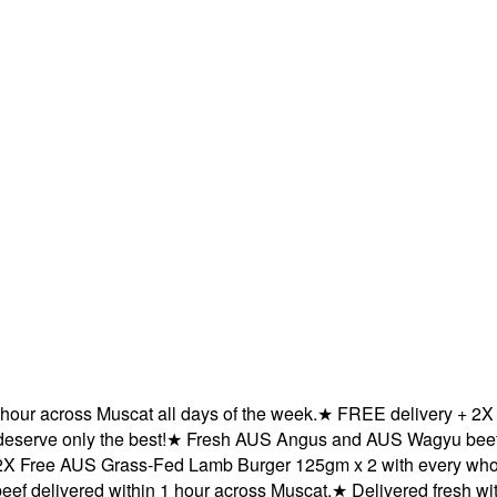
ur across Muscat all days of the week.
★
FREE delivery + 2X Fr
ve only the best!
★
Fresh AUS Angus and AUS Wagyu beef deli
Free AUS Grass-Fed Lamb Burger 125gm x 2 with every whole 
elivered within 1 hour across Muscat.
★
Delivered fresh within