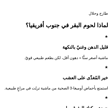
طازج وحلال
لماذا لحوم البقر في جنوب أفريقيا؟
★
قليل الدهن وغنيّ بالنكهة
ماشية أصغر سنًّا = دهون أقل، لكن بطعم طبيعي قويّ.
★
خير المُغذّى على العشب
استمتع بأحماض أوميغا-3 الصحية من ماشية تربّت في مراعٍ طبيعية.
★
جودة يمكنك الوثوق بها