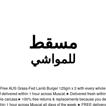
مسقط
للمواشي
ee AUS Grass-Fed Lamb Burger 125gm x 2 with every whole ca
vered within 1 hour across Muscat.
★
Delivered fresh within 1 
carcass
★
100% free returns & replacements because you deserv
 1 hour across Muscat all days of the week.
★
FREE delivery + 