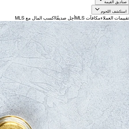
صناديق القيمة
استكشف اللحوم
تقييمات العملاء
مكافآت MLS
أحِل صديقًا
اكسب المال مع MLS