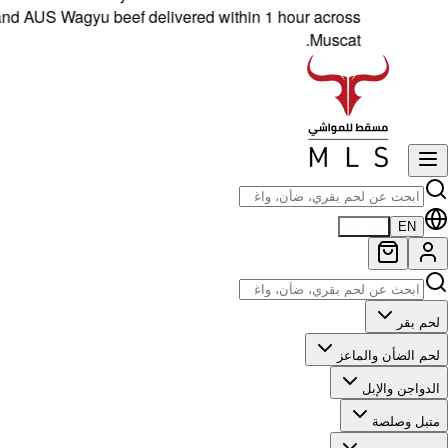
 Wagyu beef delivered within 1 hour across
Muscat.
EN
العربية
لحم بقر
لحم الضأن والماعز
الدواجن والإبل
متبل وصلصة