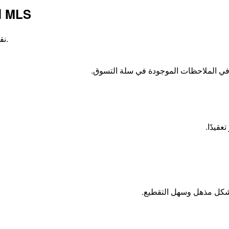
الأول في عُمان: تذوّق كمال التعتيق الجاف من MLS
نقدّم اللحم المُعتّق جافًّا لأول مرة في عُمان، حيث يتعتّق اللحم مع النكهة.
في الملاحظات الموجودة في سلة التسوق.
عقيدًا.
ة بشكل مذهل وسهل التقطيع.