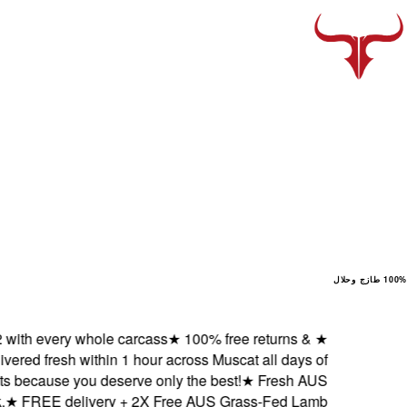
100% طازج وحلال
every whole carcass
★
100% free returns &
★
d fresh within 1 hour across Muscat all days of
ause you deserve only the best!
★
Fresh AUS
REE delivery + 2X Free AUS Grass-Fed Lamb