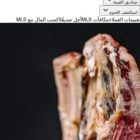
صناديق القيمة
استكشف اللحوم
تقييمات العملاء
مكافآت MLS
أحِل صديقًا
اكسب المال مع MLS