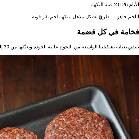
الأيام 25-40: قمة النكهة
اللحم جاهز — طريّ بشكل مذهل، بنكهة لحم بقر قوية.
فخامة في كل قضمة
ننتقي بعناية تشكيلتنا الواسعة من اللحوم عالية الجودة ونعتّقها من 30 إلى 90 يومًا لتطوير قمة النكهة وقوام زبدي، لنقدّم لك تجربة حقيقية من المزرعة إلى المائدة لا مثيل لها. تسوّق الآن!