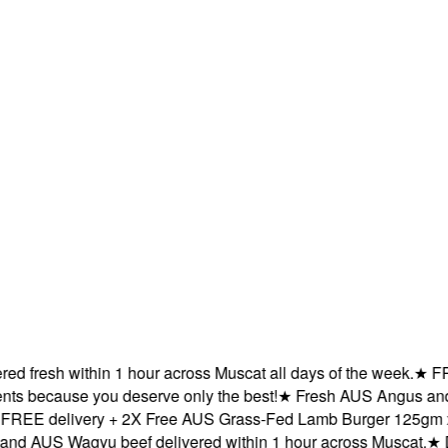
resh within 1 hour across Muscat all days of the week.
★
FREE de
ecause you deserve only the best!
★
Fresh AUS Angus and AUS 
 delivery + 2X Free AUS Grass-Fed Lamb Burger 125gm x 2 wi
US Wagyu beef delivered within 1 hour across Muscat.
★
Deliv