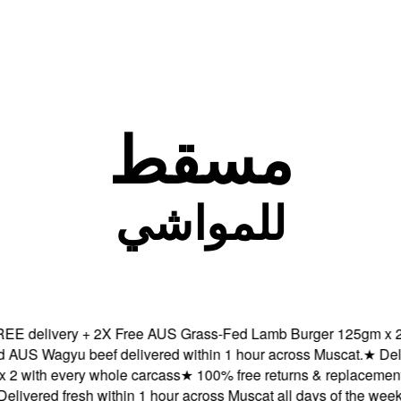
مسقط
للمواشي
livery + 2X Free AUS Grass-Fed Lamb Burger 125gm x 2 with 
Wagyu beef delivered within 1 hour across Muscat.
★
Delivere
th every whole carcass
★
100% free returns & replacements bec
ered fresh within 1 hour across Muscat all days of the week.
★
F