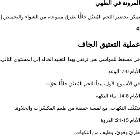
المرونة في الطهي
يمكن تحضير اللحم المُعتّق جافًّا بطرق متنوعة، من الشواء والتحميص إ
🥩
عملية التعتيق الجاف
في مسقط للمواشي نحن نرتقي بهذا التقليد الخالد إلى المستوى التالي، 
الأيام 0-7: الوعد
في الأسبوع الأول، يبدأ اللحم المُعتّق جافًّا تحوّله.
الأيام 8-14: بناء النكهة
تتكثّف النكهات، مع لمسة خفيفة من طعم المكسّرات والحلاوة.
الأيام 15-21: الذروة
طريّ وقويّ، وطيف من النكهات.